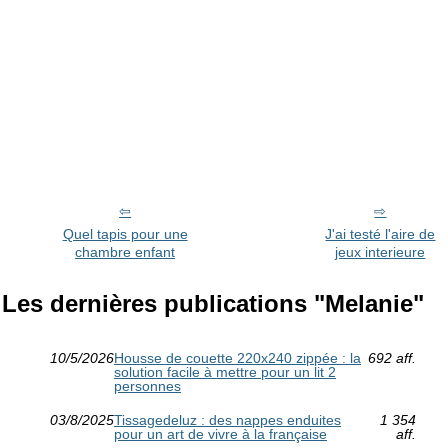
Quel tapis pour une
J'ai testé l'aire de
chambre enfant
jeux interieure
Les dernières publications "Melanie"
10/5/2026
Housse de couette 220x240 zippée : la
692 aff.
solution facile à mettre pour un lit 2
personnes
03/8/2025
Tissagedeluz : des nappes enduites
1 354
pour un art de vivre à la française
aff.