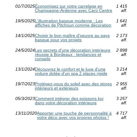
01/7/2025
Économisez sur votre carrelage en
1 415
Champagne-Ardenne avec Caro Centre
aff.
19/5/2025
L'illustration basque moderne : Les
1 641
affiches de Pitchoun comme décoration
aff.
14/1/2025
Choisir le bon maître d'oeuvre au pays
2 173
basque pour vos projets
aff.
24/5/2024
Les secrets d'une décoration intérieure
2 898
réussie à Bordeaux : tendances et
aff.
conseils
13/1/2024
Découvrez le confort et le luxe d'une
3 214
voiture dotée d'un spa 2 places rigide
aff.
19/7/2023
Protégez-vous du soleil avec des stores
2 955
intérieurs et extérieurs
aff.
05/3/2023
Comment intégrer des poissons koi
3 257
dans votre décoration intérieure
aff.
13/11/2020
Apporter une touche de personnalité à
4 717
votre déco avec vos propres photos !
aff.