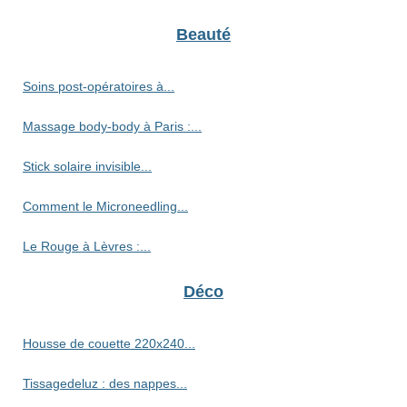
Beauté
Soins post-opératoires à...
Massage body-body à Paris :...
Stick solaire invisible...
Comment le Microneedling...
Le Rouge à Lèvres :...
Déco
Housse de couette 220x240...
Tissagedeluz : des nappes...