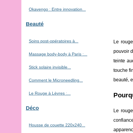
Okavengo : Entre innovation...
Beauté
Soins post-opératoires à...
Le rouge
pouvoir d
Massage body-body à Paris :...
teinte au
Stick solaire invisible...
touche fi
beauté, e
Comment le Microneedling...
Le Rouge à Lèvres :...
Pourqu
Déco
Le rouge
confianc
Housse de couette 220x240...
apparenc