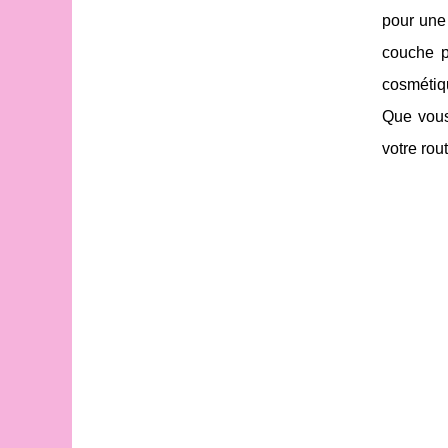
pour une 
couche p
cosmétiqu
Que vous
votre rou