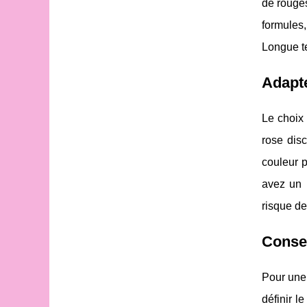
de rouges
formules,
Longue te
Adapt
Le choix
rose dis
couleur 
avez un r
risque de
Consei
Pour une
définir l