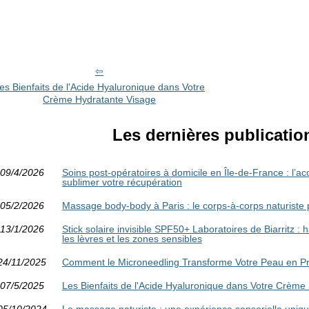
es Bienfaits de l'Acide Hyaluronique dans Votre
Crème Hydratante Visage
Les dernières publicatio
09/4/2026
Soins post-opératoires à domicile en Île-de-France : 
sublimer votre récupération
05/2/2026
Massage body-body à Paris : le corps-à-corps naturist
13/1/2026
Stick solaire invisible SPF50+ Laboratoires de Biarritz :
les lèvres et les zones sensibles
24/11/2025
Comment le Microneedling Transforme Votre Peau en P
07/5/2025
Les Bienfaits de l'Acide Hyaluronique dans Votre Crème
05/10/2024
Le massage naturiste : une expérience sensorielle uniqu