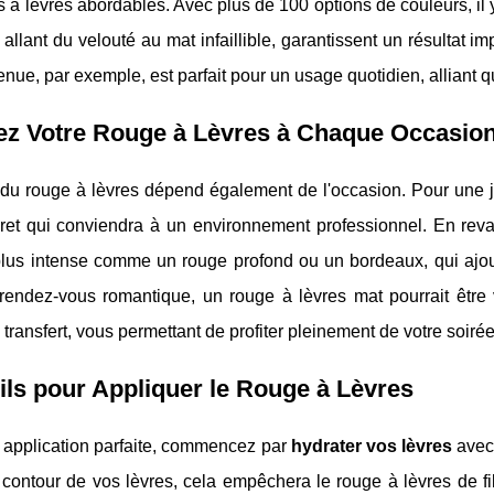
 à lèvres abordables. Avec plus de 100 options de couleurs, il 
 allant du velouté au mat infaillible, garantissent un résultat
nue, par exemple, est parfait pour un usage quotidien, alliant qual
ez Votre Rouge à Lèvres à Chaque Occasio
 du rouge à lèvres dépend également de l'occasion. Pour une 
cret qui conviendra à un environnement professionnel. En reva
plus intense comme un rouge profond ou un bordeaux, qui ajou
endez-vous romantique, un rouge à lèvres mat pourrait être vo
 transfert, vous permettant de profiter pleinement de votre soir
ls pour Appliquer le Rouge à Lèvres
 application parfaite, commencez par
hydrater vos lèvres
avec 
e contour de vos lèvres, cela empêchera le rouge à lèvres de f