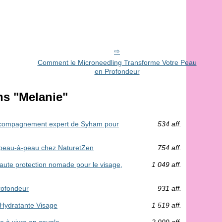
Comment le Microneedling Transforme Votre Peau
en Profondeur
ns "Melanie"
l’accompagnement expert de Syham pour
534 aff.
e peau-à-peau chez NaturetZen
754 aff.
 haute protection nomade pour le visage,
1 049 aff.
rofondeur
931 aff.
 Hydratante Visage
1 519 aff.
e à vivre en couple
2 009 aff.