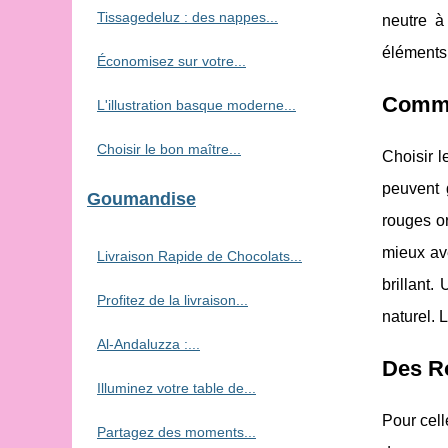
Tissagedeluz : des nappes...
neutre à
éléments 
Économisez sur votre...
Commen
L'illustration basque moderne...
Choisir le bon maître...
Choisir l
peuvent 
Goumandise
rouges o
mieux av
Livraison Rapide de Chocolats...
brillant.
Profitez de la livraison...
naturel. 
Al-Andaluzza :...
Des R
Illuminez votre table de...
Pour cell
Partagez des moments...