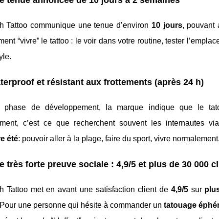
e tenue annoncée de 10 jours à 2 semaines
h Tattoo communique une tenue d’environ
10 jours
, pouvant 
ment “vivre” le tattoo : le voir dans votre routine, tester l’empl
yle.
terproof et résistant aux frottements (après 24 h)
a phase de développement, la marque indique que le ta
ment, c’est ce que recherchent souvent les internautes vi
e été
: pouvoir aller à la plage, faire du sport, vivre normalement
e très forte preuve sociale : 4,9/5 et plus de 30 000 c
h Tattoo met en avant une satisfaction client de
4,9/5
sur
plu
 Pour une personne qui hésite à commander un
tatouage éphé