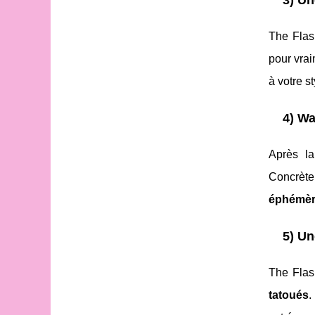
3) Un
The Flas
pour vrai
à votre st
4) Wa
Après l
Concrète
éphémèr
5) Un
The Flas
tatoués
.