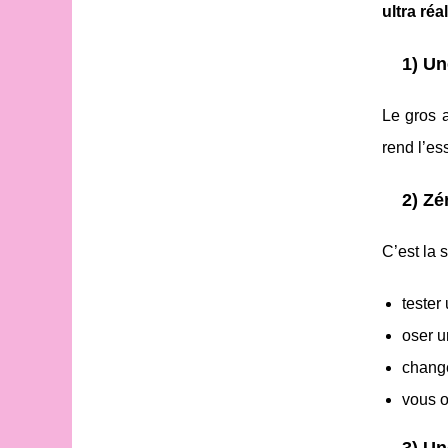
ultra réa
1) U
Le gros 
rend l’es
2) Zé
C’est la 
tester
oser u
change
vous o