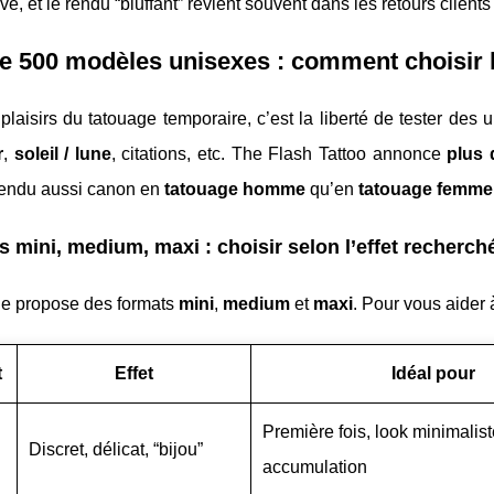
vé, et le rendu “bluffant” revient souvent dans les retours clients
e 500 modèles unisexes : comment choisir
plaisirs du tatouage temporaire, c’est la liberté de tester des u
r
,
soleil / lune
, citations, etc. The Flash Tattoo annonce
plus 
rendu aussi canon en
tatouage homme
qu’en
tatouage femme
es mini, medium, maxi : choisir selon l’effet recherch
e propose des formats
mini
,
medium
et
maxi
. Pour vous aider 
t
Effet
Idéal pour
Première fois, look minimalist
Discret, délicat, “bijou”
accumulation