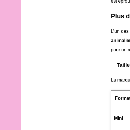
est éprou
Plus d
L’un des 
animalie
pour un 
Taill
La marqu
Forma
Mini