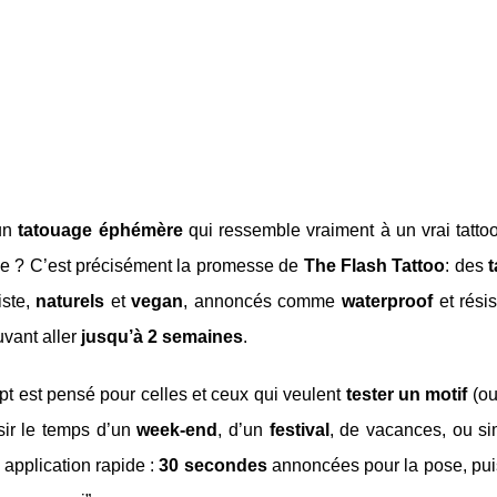
un
tatouage éphémère
qui ressemble vraiment à un vrai tatto
vie ? C’est précisément la promesse de
The Flash Tattoo
: des
iste,
naturels
et
vegan
, annoncés comme
waterproof
et rési
vant aller
jusqu’à 2 semaines
.
t est pensé pour celles et ceux qui veulent
tester un motif
(ou
isir le temps d’un
week-end
, d’un
festival
, de vacances, ou sim
application rapide :
30 secondes
annoncées pour la pose, pui