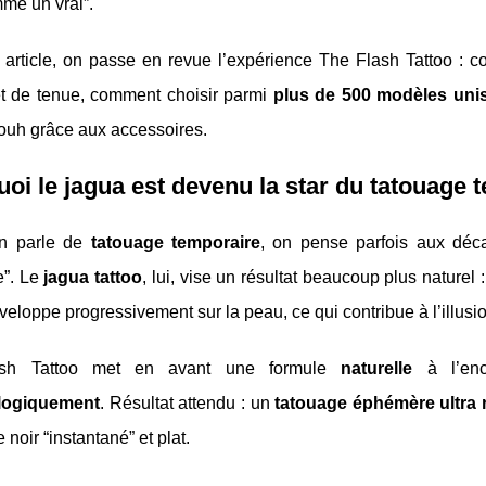
mme un vrai”.
 article, on passe en revue l’expérience The Flash Tattoo : 
 et de tenue, comment choisir parmi
plus de 500 modèles uni
aouh grâce aux accessoires.
oi le jagua est devenu la star du tatouage t
n parle de
tatouage temporaire
, on pense parfois aux déc
e”. Le
jagua tattoo
, lui, vise un résultat beaucoup plus naturel 
veloppe progressivement sur la peau, ce qui contribue à l’illusi
sh Tattoo met en avant une formule
naturelle
à l’en
logiquement
. Résultat attendu : un
tatouage éphémère ultra r
 noir “instantané” et plat.