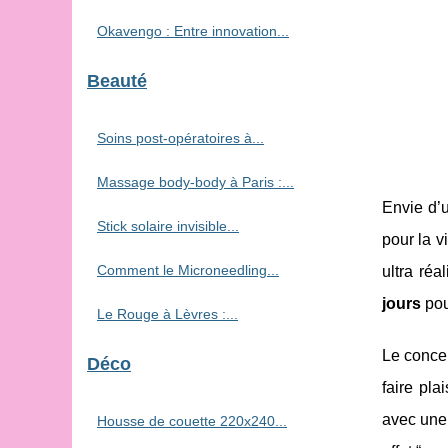
Okavengo : Entre innovation...
Beauté
Soins post-opératoires à...
Massage body-body à Paris :...
Envie d’
Stick solaire invisible...
pour la 
Comment le Microneedling...
ultra réal
jours
pou
Le Rouge à Lèvres :...
Le concep
Déco
faire pla
avec une 
Housse de couette 220x240...