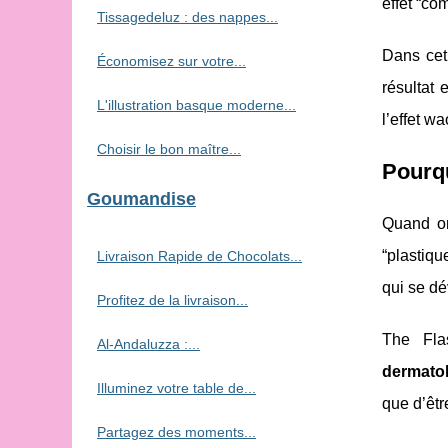
effet “co
Tissagedeluz : des nappes...
Dans cet
Économisez sur votre...
résultat
L'illustration basque moderne...
l’effet w
Choisir le bon maître...
Pourqu
Goumandise
Quand o
“plastiqu
Livraison Rapide de Chocolats...
qui se dé
Profitez de la livraison...
The Fla
Al-Andaluzza :...
dermato
Illuminez votre table de...
que d’être
Partagez des moments...