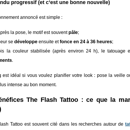
ndu progressif (et c’est une bonne nouvelle)
ionnement annoncé est simple :
après la pose, le motif est souvent
pâle
;
leur se
développe
ensuite et
fonce en 24 à 36 heures
;
ois la couleur stabilisée (après environ 24 h), le tatoua
ements
.
 est idéal si vous voulez planifier votre look : pose la veille 
plus intense au bon moment.
énéfices The Flash Tattoo : ce que la ma
)
lash Tattoo est souvent cité dans les recherches autour de
t