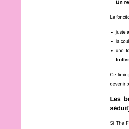
Un re
Le fonct
juste 
la cou
une f
frott
Ce timing
devenir 
Les b
séduit
Si The F