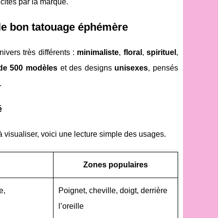
 cités par la marque.
 le bon tatouage éphémère
nivers très différents :
minimaliste
,
floral
,
spirituel
,
de 500 modèles
et des designs
unisexes
, pensés
.
é
à visualiser, voici une lecture simple des usages.
Zones populaires
e,
Poignet, cheville, doigt, derrière
l’oreille