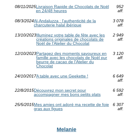
08/11/2025
Livraison Rapide de Chocolats de Noël
952
en 24/48 heures
aff.
08/3/2024
Al-Andaluzza : l'authenticité de la
3 078
charcuterie halal ibérique
aff.
13/10/2023
Illuminez votre table de fête avec les
2 949
créations originales de chocolats de
aff.
Noël de l'Atelier du Chocolat
12/10/2023
Partagez des moments savoureux en
3 120
famille avec les chocolats de Noël pur
aff.
beurre de cacao de l'Atelier du
Chocolat
24/10/2017
A table avec une Geekette !
6 649
aff.
22/8/2015
Découvrez mon secret pour
6 592
accompagner mes bons petits plats
aff.
25/5/2015
Mes amies ont adoré ma recette de foie
6 307
gras aux figues
aff.
Melanie