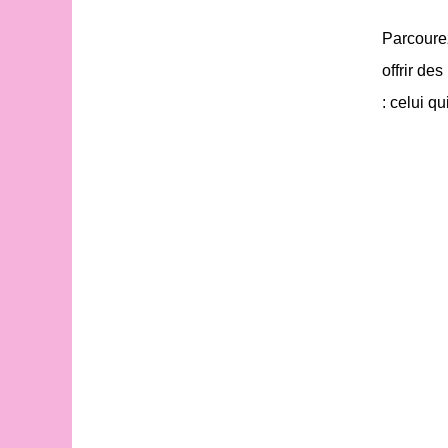
Parcoure
offrir de
: celui q