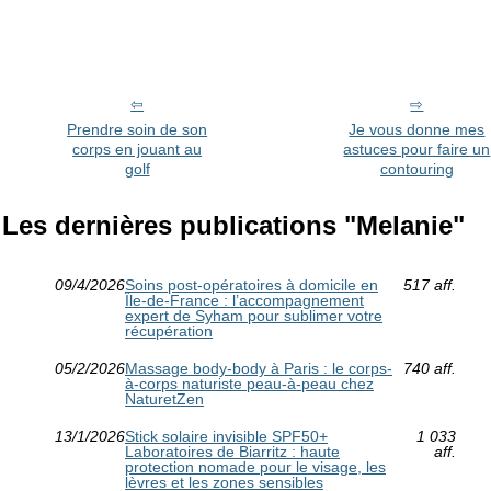
Prendre soin de son
Je vous donne mes
corps en jouant au
astuces pour faire un
golf
contouring
Les dernières publications "Melanie"
09/4/2026
Soins post-opératoires à domicile en
517 aff.
Île-de-France : l’accompagnement
expert de Syham pour sublimer votre
récupération
05/2/2026
Massage body-body à Paris : le corps-
740 aff.
à-corps naturiste peau-à-peau chez
NaturetZen
13/1/2026
Stick solaire invisible SPF50+
1 033
Laboratoires de Biarritz : haute
aff.
protection nomade pour le visage, les
lèvres et les zones sensibles