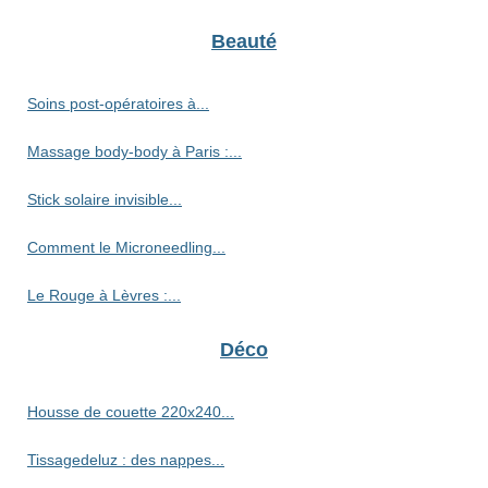
Beauté
Soins post-opératoires à...
Massage body-body à Paris :...
Stick solaire invisible...
Comment le Microneedling...
Le Rouge à Lèvres :...
Déco
Housse de couette 220x240...
Tissagedeluz : des nappes...