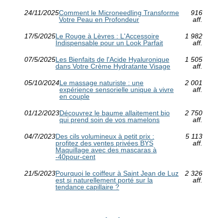
24/11/2025
Comment le Microneedling Transforme
916
Votre Peau en Profondeur
aff.
17/5/2025
Le Rouge à Lèvres : L'Accessoire
1 982
Indispensable pour un Look Parfait
aff.
07/5/2025
Les Bienfaits de l'Acide Hyaluronique
1 505
dans Votre Crème Hydratante Visage
aff.
05/10/2024
Le massage naturiste : une
2 001
expérience sensorielle unique à vivre
aff.
en couple
01/12/2023
Découvrez le baume allaitement bio
2 750
qui prend soin de vos mamelons
aff.
04/7/2023
Des cils volumineux à petit prix :
5 113
profitez des ventes privées BYS
aff.
Maquillage avec des mascaras à
-40pour-cent
21/5/2023
Pourquoi le coiffeur à Saint Jean de Luz
2 326
est si naturellement porté sur la
aff.
tendance capillaire ?