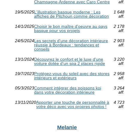
Champagne-Ardenne avec Caro Centre
aff.
19/5/2025
L'illustration basque moderne : Les
1 648
affiches de Pitchoun comme décoration
aff.
14/1/2025
Choisir le bon maître d'oeuvre au pays
2 178
basque pour vos projets
aff.
24/5/2024
Les secrets d'une décoration intérieure
2 903
réussie à Bordeaux : tendances et
aff.
conseils
13/1/2024
Découvrez le confort et le luxe d'une
3 220
voiture dotée d'un spa 2 places rigide
aff.
19/7/2023
Protégez-vous du soleil avec des stores
2 958
intérieurs et extérieurs
aff.
05/3/2023
Comment intégrer des poissons koi
3 264
dans votre décoration intérieure
aff.
13/11/2020
Apporter une touche de personnalité à
4 723
votre déco avec vos propres photos !
aff.
Melanie