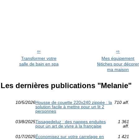
Transformer votre
Mes équipement
salle de bain en spa
fétiches pour décorer
ma maison
Les dernières publications "Melanie"
10/5/2026
Housse de couette 220x240 zippée : la
710 aff.
solution facile à mettre pour un lit 2
personnes
03/8/2025
Tissagedeluz : des nappes enduites
1 361
pour un art de vivre à la française
aff.
01/7/2025
Économisez sur votre carrelage en
1 421