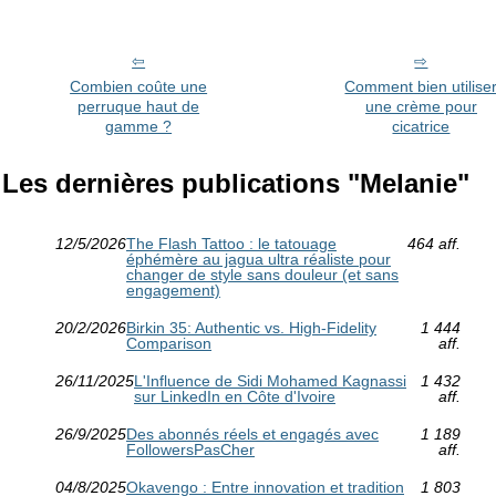
Combien coûte une
Comment bien utilise
perruque haut de
une crème pour
gamme ?
cicatrice
Les dernières publications "Melanie"
12/5/2026
The Flash Tattoo : le tatouage
464 aff.
éphémère au jagua ultra réaliste pour
changer de style sans douleur (et sans
engagement)
20/2/2026
Birkin 35: Authentic vs. High-Fidelity
1 444
Comparison
aff.
26/11/2025
L'Influence de Sidi Mohamed Kagnassi
1 432
sur LinkedIn en Côte d'Ivoire
aff.
26/9/2025
Des abonnés réels et engagés avec
1 189
FollowersPasCher
aff.
04/8/2025
Okavengo : Entre innovation et tradition
1 803