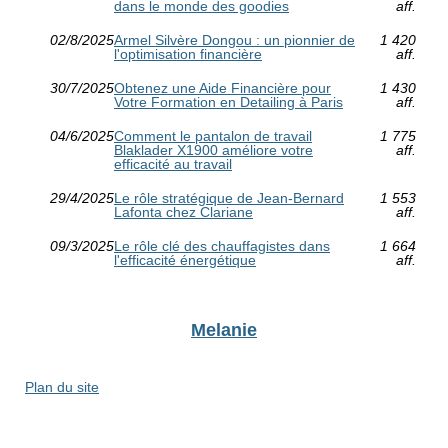
dans le monde des goodies
aff.
02/8/2025
Armel Silvère Dongou : un pionnier de
1 420
l'optimisation financière
aff.
30/7/2025
Obtenez une Aide Financière pour
1 430
Votre Formation en Detailing à Paris
aff.
04/6/2025
Comment le pantalon de travail
1 775
Blaklader X1900 améliore votre
aff.
efficacité au travail
29/4/2025
Le rôle stratégique de Jean-Bernard
1 553
Lafonta chez Clariane
aff.
09/3/2025
Le rôle clé des chauffagistes dans
1 664
l'efficacité énergétique
aff.
Melanie
Plan du site