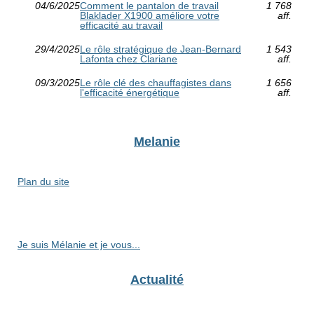
04/6/2025
Comment le pantalon de travail
1 768
Blaklader X1900 améliore votre
aff.
efficacité au travail
29/4/2025
Le rôle stratégique de Jean-Bernard
1 543
Lafonta chez Clariane
aff.
09/3/2025
Le rôle clé des chauffagistes dans
1 656
l'efficacité énergétique
aff.
Melanie
Plan du site
Je suis Mélanie et je vous...
Actualité