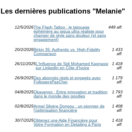
Les dernières publications "Melanie"
12/5/2026
The Flash Tattoo : le tatouage
449 aff.
éphémère au jagua ultra réaliste pour
changer de style sans douleur (et sans
engagement)
20/2/2026
Birkin 35: Authentic vs. High-Fidelity
1 433
Comparison
aff.
26/11/2025
L'Influence de Sidi Mohamed Kagnassi
1 418
sur LinkedIn en Côte d'Ivoire
aff.
26/9/2025
Des abonnés réels et engagés avec
1 179
FollowersPasCher
aff.
04/8/2025
Okavengo : Entre innovation et tradition
1 793
dans le monde des goodies
aff.
02/8/2025
Armel Silvère Dongou : un pionnier de
1 408
l'optimisation financière
aff.
30/7/2025
Obtenez une Aide Financière pour
1 418
Votre Formation en Detailing à Paris
aff.