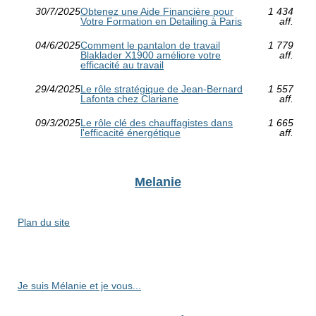
30/7/2025
Obtenez une Aide Financière pour
1 434
Votre Formation en Detailing à Paris
aff.
04/6/2025
Comment le pantalon de travail
1 779
Blaklader X1900 améliore votre
aff.
efficacité au travail
29/4/2025
Le rôle stratégique de Jean-Bernard
1 557
Lafonta chez Clariane
aff.
09/3/2025
Le rôle clé des chauffagistes dans
1 665
l'efficacité énergétique
aff.
Melanie
Plan du site
Je suis Mélanie et je vous...