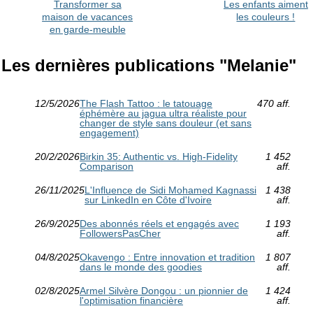
Transformer sa
Les enfants aiment
maison de vacances
les couleurs !
en garde-meuble
Les dernières publications "Melanie"
12/5/2026
The Flash Tattoo : le tatouage
470 aff.
éphémère au jagua ultra réaliste pour
changer de style sans douleur (et sans
engagement)
20/2/2026
Birkin 35: Authentic vs. High-Fidelity
1 452
Comparison
aff.
26/11/2025
L'Influence de Sidi Mohamed Kagnassi
1 438
sur LinkedIn en Côte d'Ivoire
aff.
26/9/2025
Des abonnés réels et engagés avec
1 193
FollowersPasCher
aff.
04/8/2025
Okavengo : Entre innovation et tradition
1 807
dans le monde des goodies
aff.
02/8/2025
Armel Silvère Dongou : un pionnier de
1 424
l'optimisation financière
aff.