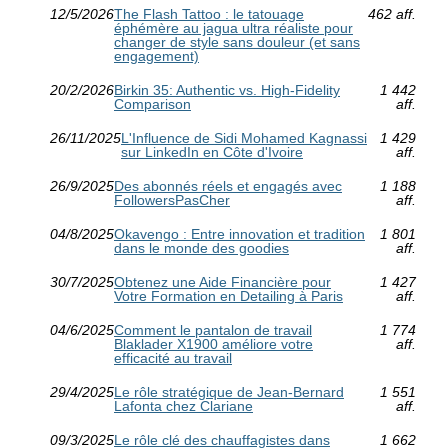
12/5/2026
The Flash Tattoo : le tatouage
462 aff.
éphémère au jagua ultra réaliste pour
changer de style sans douleur (et sans
engagement)
20/2/2026
Birkin 35: Authentic vs. High-Fidelity
1 442
Comparison
aff.
26/11/2025
L'Influence de Sidi Mohamed Kagnassi
1 429
sur LinkedIn en Côte d'Ivoire
aff.
26/9/2025
Des abonnés réels et engagés avec
1 188
FollowersPasCher
aff.
04/8/2025
Okavengo : Entre innovation et tradition
1 801
dans le monde des goodies
aff.
30/7/2025
Obtenez une Aide Financière pour
1 427
Votre Formation en Detailing à Paris
aff.
04/6/2025
Comment le pantalon de travail
1 774
Blaklader X1900 améliore votre
aff.
efficacité au travail
29/4/2025
Le rôle stratégique de Jean-Bernard
1 551
Lafonta chez Clariane
aff.
09/3/2025
Le rôle clé des chauffagistes dans
1 662