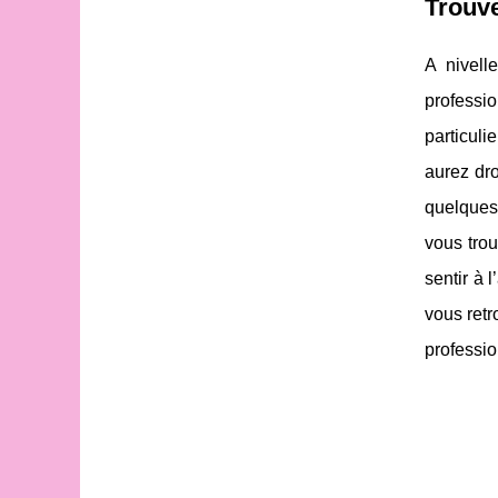
Trouve
A nivell
professio
particuli
aurez dro
quelques 
vous tro
sentir à 
vous retr
professio