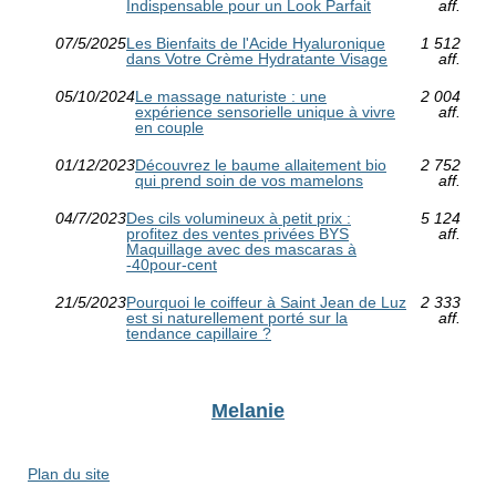
Indispensable pour un Look Parfait
aff.
07/5/2025
Les Bienfaits de l'Acide Hyaluronique
1 512
dans Votre Crème Hydratante Visage
aff.
05/10/2024
Le massage naturiste : une
2 004
expérience sensorielle unique à vivre
aff.
en couple
01/12/2023
Découvrez le baume allaitement bio
2 752
qui prend soin de vos mamelons
aff.
04/7/2023
Des cils volumineux à petit prix :
5 124
profitez des ventes privées BYS
aff.
Maquillage avec des mascaras à
-40pour-cent
21/5/2023
Pourquoi le coiffeur à Saint Jean de Luz
2 333
est si naturellement porté sur la
aff.
tendance capillaire ?
Melanie
Plan du site