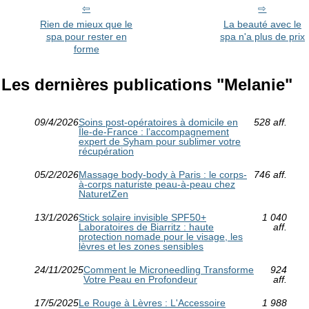
Rien de mieux que le
La beauté avec le
spa pour rester en
spa n'a plus de prix
forme
Les dernières publications "Melanie"
09/4/2026
Soins post-opératoires à domicile en
528 aff.
Île-de-France : l’accompagnement
expert de Syham pour sublimer votre
récupération
05/2/2026
Massage body-body à Paris : le corps-
746 aff.
à-corps naturiste peau-à-peau chez
NaturetZen
13/1/2026
Stick solaire invisible SPF50+
1 040
Laboratoires de Biarritz : haute
aff.
protection nomade pour le visage, les
lèvres et les zones sensibles
24/11/2025
Comment le Microneedling Transforme
924
Votre Peau en Profondeur
aff.
17/5/2025
Le Rouge à Lèvres : L'Accessoire
1 988