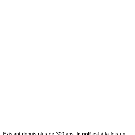
Existant depuis plus de 300 ans,
le golf
est à la fois un