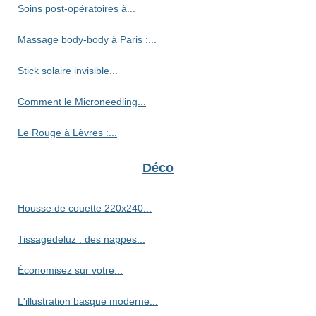
Soins post-opératoires à...
Massage body-body à Paris :...
Stick solaire invisible...
Comment le Microneedling...
Le Rouge à Lèvres :...
Déco
Housse de couette 220x240...
Tissagedeluz : des nappes...
Économisez sur votre...
L'illustration basque moderne...